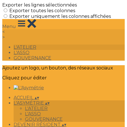
Exporter les lignes sélectionnées
Exporter toutes les colonnes
Exporter uniquement les colonnes affichées
Menu
<
>
L'ATELIER
L'ASSO
GOUVERNANCE
Ajoutez un logo, un bouton, des réseaux sociaux
Cliquez pour éditer
ACCUEIL
▴
▾
L'ASYMÉTRIE
▴
▾
L'ATELIER
L'ASSO
GOUVERNANCE
DEVENIR RÉSIDENT
▴
▾