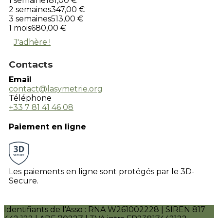
1 semaine
181,00 €
2 semaines
347,00 €
3 semaines
513,00 €
1 mois
680,00 €
J'adhère !
Contacts
Email
contact@lasymetrie.org
Téléphone
+33 7 81 41 46 08
Paiement en ligne
Les paiements en ligne sont protégés par le 3D-
Secure.
Identifiants de l'Asso : RNA W261002228 | SIREN 817