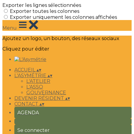
Exporter les lignes sélectionnées
Exporter toutes les colonnes
Exporter uniquement les colonnes affichées
Menu
Ajoutez un logo, un bouton, des réseaux sociaux
Cliquez pour éditer
ACCUEIL
▴
▾
L'ASYMÉTRIE
▴
▾
L'ATELIER
L'ASSO
GOUVERNANCE
DEVENIR RÉSIDENT
▴
▾
CONTACT
▴
▾
AGENDA
Se connecter