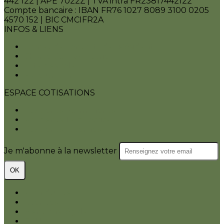
442 122 | APE 7022Z | TVA intra FR23817442122
Compte bancaire : IBAN FR76 1027 8089 3100 0205
4570 152 | BIC CMCIFR2A
INFOS & LIENS
Carnet de contacts des Résidents
Charte de l'Asymétrie
Liste des rôles
Faire un don
ESPACE COTISATIONS
Résidents Permanents
Résidents Temporaires
Résidents Externes
Je m'abonne à la newsletter
OK
Plan du site
Licences
Mentions légales
CGUV